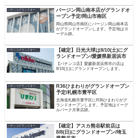
バージン岡山南本店がグランドオ
パチンコグランドオープン・オープン日
ープン予定/岡山市南区
岡山県岡山市南区にバージン岡山南本店
がグランドオープンします。予定地はヨ
ーデル跡。
【確定】日光大球は8/10(土)にグ
パチンコグランドオープン・オープン日
ランドオープン/愛媛県新居浜市
【パチンコ店】愛媛新居浜県市の店は
8/10(土)にグランドオープンします。
R36ひまわりがグランドオープン
パチンコグランドオープン・オープン日
予定/札幌市豊平区
北海道札幌市豊平区にR36ひまわりがグ
ランドオープンします。予定地はイーグ
ルパーク月寒店跡。
【確定】アスカ熊谷駅前店は
パチンコグランドオープン・オープン日
8/8(日)にグランドオープン/埼玉