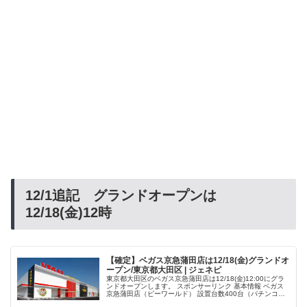
12/1追記 グランドオープンは
12/18(金)12時
【確定】ベガス京急蒲田店は12/18(金)グランドオ
ープン/東京都大田区 | ジェネピ
東京都大田区のベガス京急蒲田店は12/18(金)12:00にグラ
ンドオープンします。 スポンサーリンク 基本情報 ベガス
京急蒲田店（ピーワールド） 設置台数400台（パチンコ
284台、スロット116台）。意外とコンパクト