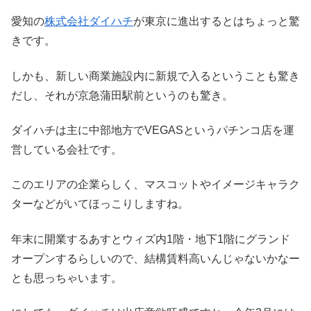
愛知の
株式会社ダイハチ
が東京に進出するとはちょっと驚
きです。
しかも、新しい商業施設内に新規で入るということも驚き
だし、それが京急蒲田駅前というのも驚き。
ダイハチは主に中部地方でVEGASというパチンコ店を運
営している会社です。
このエリアの企業らしく、マスコットやイメージキャラク
ターなどがいてほっこりしますね。
年末に開業するあすとウィズ内1階・地下1階にグランド
オープンするらしいので、結構賃料高いんじゃないかなー
とも思っちゃいます。