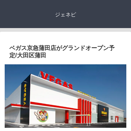
ジェネピ
ベガス京急蒲田店がグランドオープン予
定/大田区蒲田