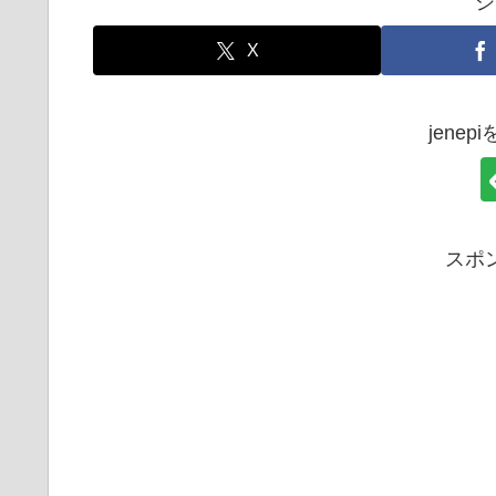
シ
X
jene
スポ