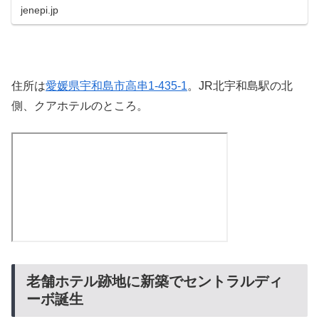
設置台数576台（パチンコ416台、スロット1
jenepi.jp
住所は
愛媛県宇和島市高串1-435-1
。JR北宇和島駅の北
側、クアホテルのところ。
老舗ホテル跡地に新築でセントラルディ
ーボ誕生