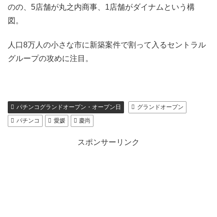
のの、5店舗が丸之内商事、1店舗がダイナムという構
図。
人口8万人の小さな市に新築案件で割って入るセントラル
グループの攻めに注目。
パチンコグランドオープン・オープン日
グランドオープン
パチンコ
愛媛
慶尚
スポンサーリンク