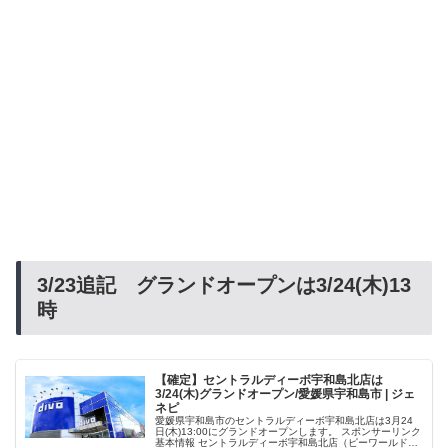
3/23追記 グランドオープンは3/24(木)13
時
【確定】セントラルディーボ宇和島北店は
3/24(木)グランドオープン/愛媛県宇和島市 | ジェ
ネピ
愛媛県宇和島市のセントラルディーボ宇和島北店は3月24
日(木)13:00にグランドオープンします。 スポンサーリンク
基本情報 セントラルディーボ宇和島北店（ピーワールド）