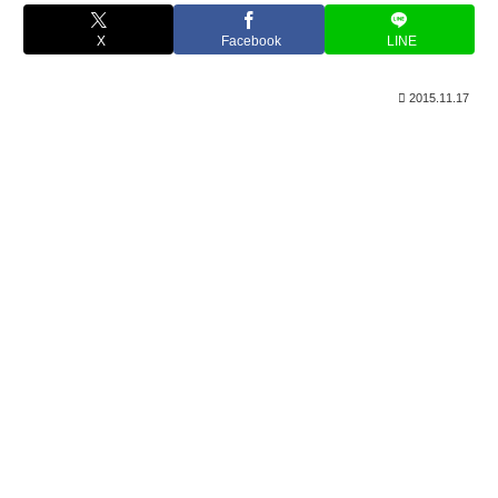
X
Facebook
LINE
2015.11.17