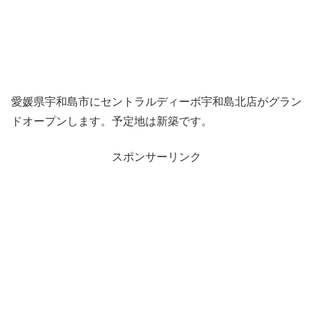
愛媛県宇和島市にセントラルディーボ宇和島北店がグラン
ドオープンします。予定地は新築です。
スポンサーリンク